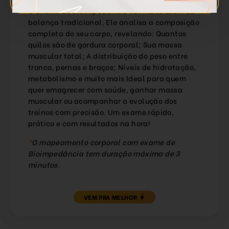
O exame de bioimpedância vai muito além da
balança tradicional. Ele analisa a composição
completa do seu corpo, revelando: Quantos
quilos são de gordura corporal; Sua massa
muscular total; A distribuição do peso entre
tronco, pernas e braços; Níveis de hidratação,
metabolismo e muito mais Ideal para quem
quer emagrecer com saúde, ganhar massa
muscular ou acompanhar a evolução dos
treinos com precisão. Um exame rápido,
prático e com resultados na hora!
*
O mapeamento corporal com exame de
Bioimpedância tem duração máxima de 3
minutos.
VEM PRA MELHOR